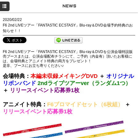
HOME
NEWS
NEWS
2020/02/22
F6 2nd LIVEツアー「FANTASTIC ECSTASY」Blu-ray＆DVD会場予約特典のお
LIVE
知らせ！！
DISCOGRAPHY
F6 2nd LIVEツアー「FANTASTIC ECSTASY」Blu-ray＆DVDを公演会場特設販
GOODS
売ブースまたは、公演会場配布チラシにて、ご予約（内金有）頂いたお客様に
は、会場特典とアニメイト特典の両方をプレゼント！
Q&A
是非、ブースにお立ち寄りください♪
会場特典：
本編未収録メイキングDVD
＋
オリジナル
MOVIE
リボンバンド
2ndライブツアーver（ランダム1つ）
PROFILE
＋
リリースイベント応募券1枚
Twitter
アニメイト特典：
F6ブロマイドセット（6枚組）
＋
リリースイベント応募券1枚