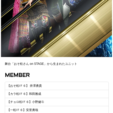
舞台「おそ松さん on STAGE」から生まれたユニット
MEMBER
【おそ松/Ｆ６】 井澤勇貴
【カラ松/Ｆ６】和田雅成
【チョロ松/Ｆ６】小野健斗
【一松/Ｆ６】安里勇哉