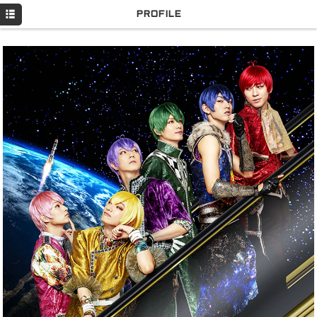
HOME
PROFILE
NEWS
LIVE
DISCOGRAPHY
GOODS
Q&A
MOVIE
PROFILE
Twitter