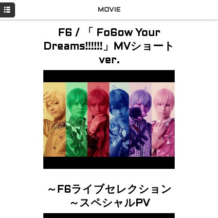
HOME
MOVIE
NEWS
F6 / 「 Fo6ow Your
Dreams!!!!!!」MVショート
LIVE
ver.
DISCOGRAPHY
GOODS
Q&A
MOVIE
PROFILE
Twitter
～F6ライブセレクション
～スペシャルPV