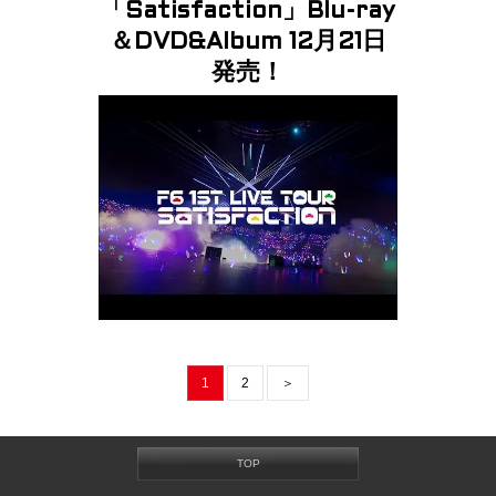
「Satisfaction」Blu-ray
＆DVD&Album 12月21日
発売！
1
2
＞
TOP