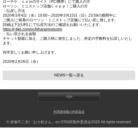
ローチケ．ｃｏｍのサイト（PC/携帯）にて購入の方
ローソン、ミニストップ店舗Ｌｏｐｐｉご購入の方
・払戻し方法
2020年3月4日（水）10:00～2020年3月15日（日）23:59の期間中に
ご購入/ご発券のローソン・ミニストップ店舗にて払い戻し致します。
詳細は下記URLにて払戻方法のご確認をお願いいたします。
https://l-tike.com/oc/lt/haraimodoshi/
・払い戻される金額
チケット額面に加え、ご購入時に発生しました、所定の手数料を払戻しいたし
ます。
何卒宜しくお願い申し上げます。
2020年2月26日（水）
NEWS一覧へ戻る
TOP
利用者情報の外部送信
© 赤塚不二夫/「おそ松さん」on STAGE製作委員会2020 All rights reserved.