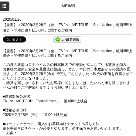
HOME
NEWS
NEWS
2020/02/26
【重要】＜2020年2月28日（金） F6 1st LIVE TOUR 「Satisfaction」絶叫!!!!!!上
LIVE
映会＞開催自粛と払い戻しに関するご案内
DISCOGRAPHY
【重要】＜2020年2月28日（金） F6 1st LIVE TOUR 「Satisfaction」絶叫!!!!!!上
GOODS
映会＞開催自粛と払い戻しに関するご案内
Q&A
この度の新型コロナウイルスの日本国内での感染が拡大している状況を鑑み、
お客様の健康と安全を最優先に協議し、また、本日の日本政府からの要請を受
けまして、2020年2月28日(金)に予定しておりました上映会の実施を自粛させて
MOVIE
いただくこととなりました。
ご鑑賞を楽しみにされていたお客様に関しましては、たいへん申し訳ございま
せんが何卒ご理解賜りますようお願い申し上げます。
PROFILE
■自粛対象公演名
Twitter
F6 1st LIVE TOUR 「Satisfaction」 絶叫!!!!!!上映会
■対象公演日時
2020年2月28日（金） 19:00上映開始
■ローソンチケットご購入のお客様向けチケット払戻し方法
※お手続きにチケットが必要となります。必ず保管をお願いいたします。
・対象：