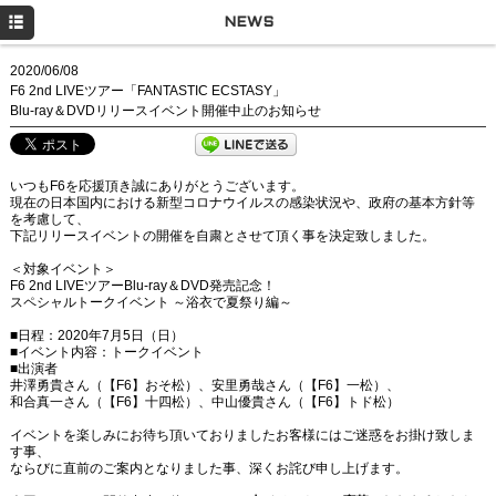
HOME
NEWS
NEWS
2020/06/08
F6 2nd LIVEツアー「FANTASTIC ECSTASY」
LIVE
Blu-ray＆DVDリリースイベント開催中止のお知らせ
DISCOGRAPHY
いつもF6を応援頂き誠にありがとうございます。
GOODS
現在の日本国内における新型コロナウイルスの感染状況や、政府の基本方針等
を考慮して、
Q&A
下記リリースイベントの開催を自粛とさせて頂く事を決定致しました。
＜対象イベント＞
MOVIE
F6 2nd LIVEツアーBlu-ray＆DVD発売記念！
スペシャルトークイベント ～浴衣で夏祭り編～
PROFILE
■日程：2020年7月5日（日）
■イベント内容：トークイベント
Twitter
■出演者
井澤勇貴さん（【F6】おそ松）、安里勇哉さん（【F6】一松）、
和合真一さん（【F6】十四松）、中山優貴さん（【F6】トド松）
イベントを楽しみにお待ち頂いておりましたお客様にはご迷惑をお掛け致しま
す事、
ならびに直前のご案内となりました事、深くお詫び申し上げます。