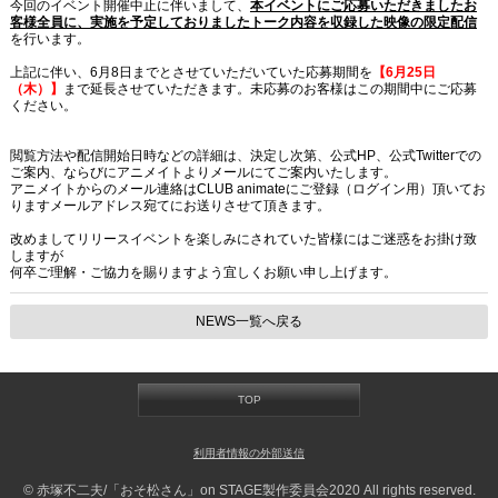
今回のイベント開催中止に伴いまして、
本イベントにご応募いただきましたお
客様全員に、実施を予定しておりましたトーク内容を収録した映像の限定配信
を行います。
上記に伴い、6月8日までとさせていただいていた応募期間を
【6月25日
（木）】
まで延長させていただきます。未応募のお客様はこの期間中にご応募
ください。
閲覧方法や配信開始日時などの詳細は、決定し次第、公式HP、公式Twitterでの
ご案内、ならびにアニメイトよりメールにてご案内いたします。
アニメイトからのメール連絡はCLUB animateにご登録（ログイン用）頂いてお
りますメールアドレス宛てにお送りさせて頂きます。
改めましてリリースイベントを楽しみにされていた皆様にはご迷惑をお掛け致
しますが
何卒ご理解・ご協力を賜りますよう宜しくお願い申し上げます。
NEWS一覧へ戻る
TOP
利用者情報の外部送信
© 赤塚不二夫/「おそ松さん」on STAGE製作委員会2020 All rights reserved.