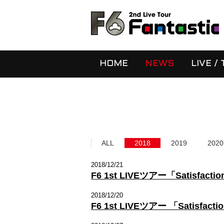
HOME
NEWS
LIVE /
ALL
2018
2019
2020
2018/12/21
F6 1st LIVEツアー「Sat
2018/12/20
F6 1st LIVEツアー 「Satis