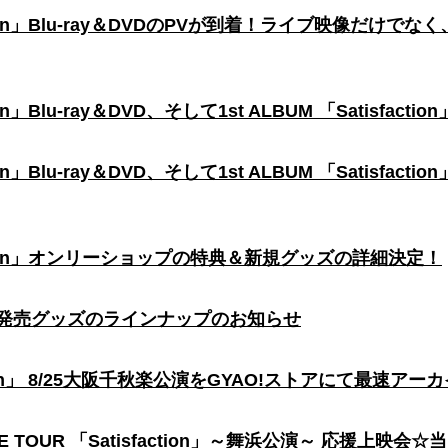
isfaction」Blu-ray＆DVDのPVが到着！ライブ映像
ction」Blu-ray＆DVD、そして1st ALBUM 「Satisfa
action」Blu-ray＆DVD、そして1st ALBUM 「Satis
isfaction」オンリーショップの特典＆新規グッズの詳細決定！
上映会☆発売グッズのラインナップのお知らせ
faction」 8/25大阪千秋楽公演をGYAO!ストアにて最速ア
 LIVE TOUR 「Satisfaction」～舞浜公演～ 応援