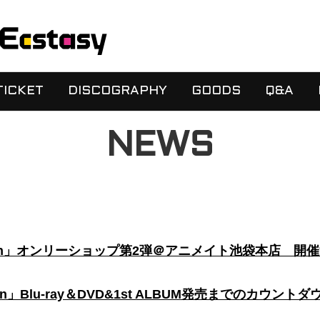
 TICKET
DISCOGRAPHY
GOODS
Q&A
NEWS
isfaction」オンリーショップ第2弾＠アニメイト池袋本店 
faction」Blu-ray＆DVD&1st ALBUM発売までのカウン