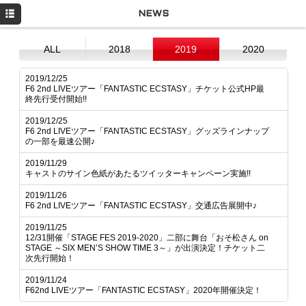
HOME
NEWS
NEWS
ALL
2018
2019
2020
LIVE
2019/12/25
F6 2nd LIVEツアー「FANTASTIC ECSTASY」チケット公式HP最
DISCOGRAPHY
終先行受付開始!!
GOODS
2019/12/25
F6 2nd LIVEツアー「FANTASTIC ECSTASY」グッズラインナップ
の一部を最速公開♪
Q&A
2019/11/29
MOVIE
キャストのサイン色紙があたるツイッターキャンペーン実施!!
2019/11/26
PROFILE
F6 2nd LIVEツアー「FANTASTIC ECSTASY」交通広告展開中♪
Twitter
2019/11/25
12/31開催「STAGE FES 2019-2020」二部に舞台「おそ松さん on
STAGE ～SIX MEN’S SHOW TIME 3～」が出演決定！チケット二
次先行開始！
2019/11/24
F62nd LIVEツアー「FANTASTIC ECSTASY」2020年開催決定！