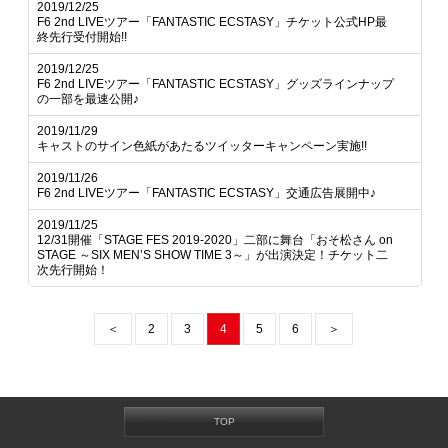
2019/12/25
F6 2nd LIVEツアー「FANTASTIC ECSTASY」チケット公式HP最
終先行受付開始!!
2019/12/25
F6 2nd LIVEツアー「FANTASTIC ECSTASY」グッズラインナップ
の一部を最速公開♪
2019/11/29
キャストのサイン色紙があたるツイッターキャンペーン実施!!
2019/11/26
F6 2nd LIVEツアー「FANTASTIC ECSTASY」交通広告展開中♪
2019/11/25
12/31開催「STAGE FES 2019-2020」二部に舞台「おそ松さん on
STAGE ～SIX MEN’S SHOW TIME 3～」が出演決定！チケット二
次先行開始！
＜
2
3
4
5
6
＞
TOP