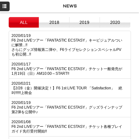
HOME
NEWS
NEWS
ALL
2018
2019
2020
LIVE
2020/01/19
F6 2nd LIVEツアー「FANTASTIC ECSTASY」キービジュアルつい
DISCOGRAPHY
に解禁...!!
さらにグッズ情報第二弾や、F6ライブセレクションスペシャルPV
GOODS
も初公開...!!
2020/01/17
Q&A
F6 2nd LIVEツアー「FANTASTIC ECSTASY」チケット一般発売が
1月19日（日）AM10:00～START!!
MOVIE
2020/02/21
【2/28（金）開催決定！】F6 1st LIVE TOUR 「Satisfaction」 絶
PROFILE
叫!!!!!!上映会
Twitter
2020/01/19
F6 2nd LIVEツアー「FANTASTIC ECSTASY」グッズラインナップ
第2弾を公開中♪
2020/01/08
F6 2nd LIVEツアー「FANTASTIC ECSTASY」チケット各種プレイ
ガイド先行受付開始!!